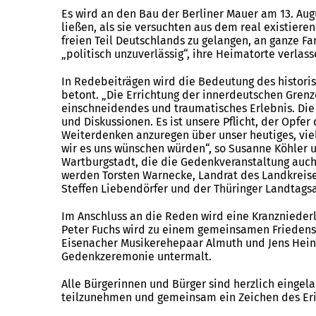
Es wird an den Bau der Berliner Mauer am 13. Augu
ließen, als sie versuchten aus dem real existiere
freien Teil Deutschlands zu gelangen, an ganze Fa
„politisch unzuverlässig“, ihre Heimatorte verlas
In Redebeiträgen wird die Bedeutung des histori
betont. „Die Errichtung der innerdeutschen Gren
einschneidendes und traumatisches Erlebnis. Die 
und Diskussionen. Es ist unsere Pflicht, der Opfe
Weiterdenken anzuregen über unser heutiges, viel
wir es uns wünschen würden“, so Susanne Köhler u
Wartburgstadt, die die Gedenkveranstaltung auc
werden Torsten Warnecke, Landrat des Landkreis
Steffen Liebendörfer und der Thüringer Landtags
Im Anschluss an die Reden wird eine Kranznieder
Peter Fuchs wird zu einem gemeinsamen Friedens
Eisenacher Musikerehepaar Almuth und Jens Heinz
Gedenkzeremonie untermalt.
Alle Bürgerinnen und Bürger sind herzlich eingel
teilzunehmen und gemeinsam ein Zeichen des Eri