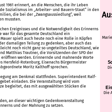
st 1961 erinnert, an die Menschen, die ihr Leben
nde Sozialismus im „Arbeiter- und Bauern-Staat“ in den
Au
milien, die bei der „Zwangsaussiedlung“, weil
sen mussten.
schen Ereignisses und die Notwendigkeit des Erinnerns
ze war für das gesamte Deutschland ein
Marie
Mauer spielt auch heute noch eine Rolle in Köpfen
r der damaligen Teilung zu gedenken, aber auch das
leicht noch nicht ganz so ungeteiltes Deutschland, wie
nd Matthias Trautner, die Vorsitzenden der SPD der
h eröffnen werden. Erinnernde und mahnende Worte
S
es Hersfeld-Rotenburg, Eisenachs Bürgermeister
abgeordnete Moritz Kalthoff sprechen.
Di
legung am Denkmal stattfinden. Superintendent Ralf-
gebet einladen. Die Veranstaltung wird vom
e begleitet, das mit ausgewählten Stücken die
Ei
Die 
aden, an dieser wichtigen Gedenkveranstaltung
nnerns und der Mahnung zu setzen.