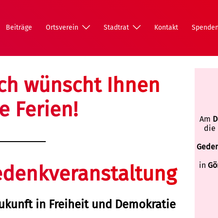
Beiträge
Ortsverein
Stadtrat
Kontakt
Spende
ch wünscht Ihnen
 Ferien!
Am
D
die
Geden
in
Gö
denkveranstaltung
kunft in Freiheit und Demokratie